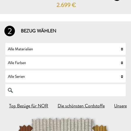
2.699
€
2
BEZUG WÄHLEN
Top Bezüge für NOR
Die schönsten Cordstoffe
Unsere N