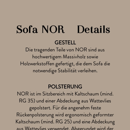
Warst du bereits vor Ort in einer søfa.com Ausstellung?
Sofa NOR – Details
GESTELL
Hinweise zum
Datenschutz
gelesen
Die tragenden Teile von NOR sind aus
hochwertigem Massivholz sowie
MUSTER BESTELLEN
Holzwerkstoffen gefertigt, die dem Sofa die
das ist kostenlos & unverbindlich
notwendige Stabilität verleihen.
POLSTERUNG
NOR ist im Sitzbereich mit Kaltschaum (mind.
RG 35) und einer Abdeckung aus Wattevlies
gepolstert. Für die angenehm feste
Rückenpolsterung wird ergonomisch geformter
Kaltschaum (mind. RG 25) und eine Abdeckung
aus Wattevlies verwendet. Abgerundet wird der