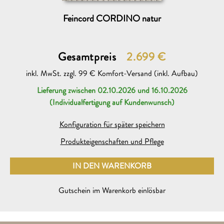
Feincord CORDINO natur
Gesamtpreis
2.699
€
inkl. MwSt. zzgl. 99 € Komfort-Versand (inkl. Aufbau)
Lieferung zwischen 02.10.2026 und 16.10.2026
Beratungsgespräch mit einem søfa.com Experten
neu
(Individualfertigung auf Kundenwunsch)
Ich möchte dazu heute oder am folgenden Werktag (Mo bis
Sa 11-19 Uhr) auf folgender Rufnummer angerufen werden
Konfiguration für später speichern
Produkteigenschaften und Pflege
IN DEN WARENKORB
Gutschein
neu
HINZUGEFÜGT
Bitte Gutschein-Code mitschicken zur Bestellung des
Gutschein im Warenkorb einlösbar
folgenden Sofas auf søfa.com