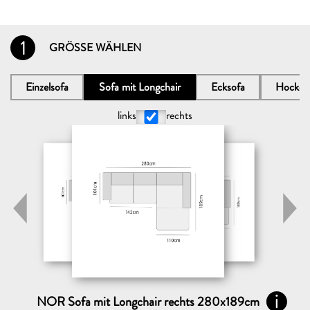
1
GRÖSSE WÄHLEN
Einzelsofa
Sofa mit Longchair
Ecksofa
Hocker
links
rechts
NOR Sofa mit Longchair rechts 280x189cm