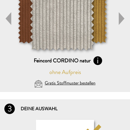
Feincord CORDINO natur
ohne Aufpreis
Gratis Stoffmuster bestellen
3
DEINE AUSWAHL
DEINE AUSWAHL (max. 5)
Folgende Stoffmuster GRATIS zusenden: