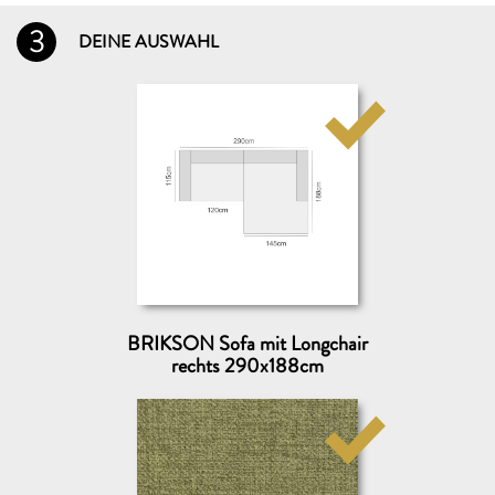
3
DEINE AUSWAHL
DEINE AUSWAHL (max. 5)
Folgende Stoffmuster GRATIS zusenden:
VERSENDEN AN
Wohin dürfen wir die Muster schicken?
BRIKSON Sofa mit Longchair
rechts 290x188cm