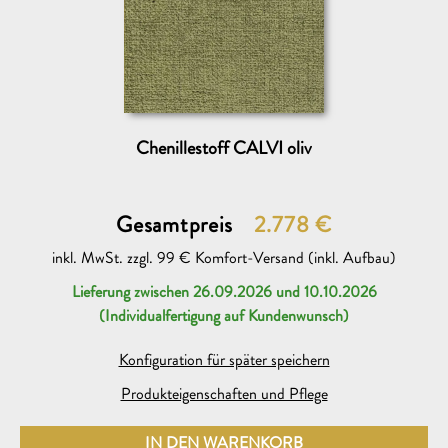
Chenillestoff CALVI oliv
Gesamtpreis
2.778
€
inkl. MwSt. zzgl. 99 € Komfort-Versand (inkl. Aufbau)
Lieferung zwischen 26.09.2026 und 10.10.2026
Beratungsgespräch mit einem søfa.com Experten
neu
(Individualfertigung auf Kundenwunsch)
Ich möchte dazu heute oder am folgenden Werktag (Mo bis
Sa 11-19 Uhr) auf folgender Rufnummer angerufen werden
Konfiguration für später speichern
Produkteigenschaften und Pflege
IN DEN WARENKORB