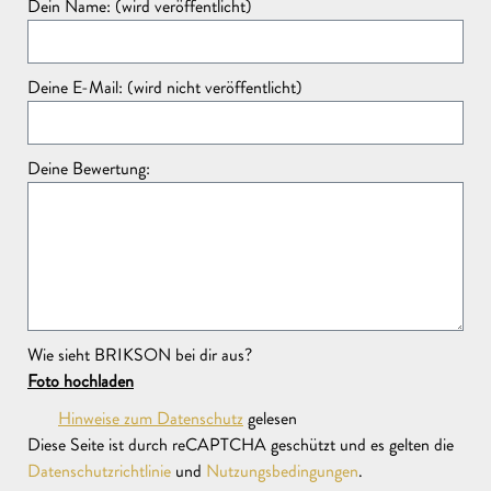
Dein Name: (wird veröffentlicht)
Deine E-Mail: (wird nicht veröffentlicht)
Hinweise zum Datenschutz
gelesen
Diese Seite ist durch reCAPTCHA geschützt und es gelten die
Deine Bewertung:
Datenschutzrichtlinie
und
Nutzungsbedingungen
.
FRAGE STELLEN
Wie sieht BRIKSON bei dir aus?
Foto hochladen
Hinweise zum Datenschutz
gelesen
Diese Seite ist durch reCAPTCHA geschützt und es gelten die
Datenschutzrichtlinie
und
Nutzungsbedingungen
.