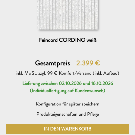
Feincord CORDINO weiß
Gesamtpreis
2.399
€
inkl. MwSt. zzgl. 99 € Komfort-Versand (inkl. Aufbau)
Lieferung zwischen 02.10.2026 und 16.10.2026
Beratungsgespräch mit einem søfa.com Experten
neu
(Individualfertigung auf Kundenwunsch)
Ich möchte dazu heute oder am folgenden Werktag (Mo bis
Sa 11-19 Uhr) auf folgender Rufnummer angerufen werden
Konfiguration für später speichern
Produkteigenschaften und Pflege
IN DEN WARENKORB
Gutschein
neu