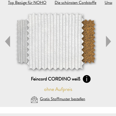
Top Bezüge für NOHO
Die schönsten Cordstoffe
Unsere
Feincord CORDINO weiß
ohne Aufpreis
Gratis Stoffmuster bestellen