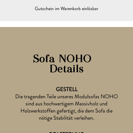
HINZUGEFÜGT
Bitte Gutschein-Code mitschicken zur Bestellung des
Gutschein im Warenkorb einlösbar
folgenden Sofas auf søfa.com
Warst du bereits vor Ort in einer søfa.com Ausstellung?
Sofa NOHO –
Details
Hinweise zum
Datenschutz
gelesen
MUSTER BESTELLEN
GESTELL
Die tragenden Teile unseres Modulsofas NOHO
das ist kostenlos & unverbindlich
sind aus hochwertigem Massivholz und
Holzwerkstoffen gefertigt, die dem Sofa die
nötige Stabilität verleihen.