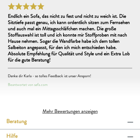
unserer Seite soefa.com/darum-soefa.com auch noch auf weitere Aspekte ein,
kann, wenn diese nicht aus der gleichen Produktionscharge stammen. Gerne
rund um das Thema Nachhaltigkeit. Viele Grüße vom Hamburger Fischmarkt
kannst du uns auch direkt im Store kontaktieren, wenn du weitere Fragen hast.
Viele Grüße
Endlich ein Sofa, das nicht zu fest und nicht zu weich ist. Die
Beantwortet von Lucy am 14.09.2023
Sitztiefe passt genau, ich kann ordentlich sitzen zum Fernsehen
Beantwortet von Lucy am 07.08.2022
und auch mal ein Mittagsschläfchen machen. Die große
Stoffauswahl ist toll und ich konnte mir Stoffproben mit nach
Hinweise zum Datenschutz
gelesen
Hause nehmen. Sogar die Wandfarbe habe ich dem tollen
Salbeiton angepasst, für den ich mich entschieden habe.
Diese Seite ist durch reCAPTCHA geschützt und es gelten die
Absolute Empfehlung für Qualität und Style und ein Extra Lob
Datenschutzrichtlinie
und
Nutzungsbedingungen
.
für die gute Beratung!
FRAGE STELLEN
Danke dir Karla - so tolles Feedback ist unser Ansporn!
Beantwortet von søfa.com
Mehr Bewertungen anzeigen
Bewertet von Toni H.
Beratung
Das Noho ist super bequem, die Rückenlehne stützt gut, egal
Hilfe