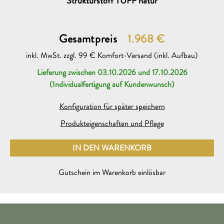
Strukturstoff TUFF natur
Gesamtpreis
1.968
€
inkl. MwSt. zzgl. 99 € Komfort-Versand (inkl. Aufbau)
Lieferung zwischen 03.10.2026 und 17.10.2026
Beratungsgespräch mit einem søfa.com Experten
neu
(Individualfertigung auf Kundenwunsch)
Ich möchte dazu heute oder am folgenden Werktag (Mo bis
Sa 11-19 Uhr) auf folgender Rufnummer angerufen werden
Konfiguration für später speichern
Produkteigenschaften und Pflege
IN DEN WARENKORB
Gutschein
neu
HINZUGEFÜGT
Bitte Gutschein-Code mitschicken zur Bestellung des
Gutschein im Warenkorb einlösbar
folgenden Sofas auf søfa.com