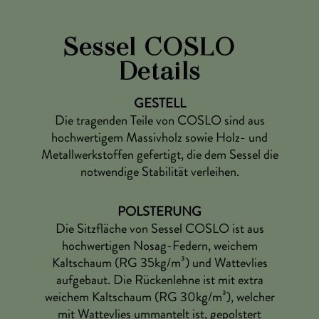
Warst du bereits vor Ort in einer søfa.com Ausstellung?
Sessel COSLO –
Details
Hinweise zum
Datenschutz
gelesen
GESTELL
MUSTER BESTELLEN
Die tragenden Teile von COSLO sind aus
hochwertigem Massivholz sowie Holz- und
das ist kostenlos & unverbindlich
Metallwerkstoffen gefertigt, die dem Sessel die
notwendige Stabilität verleihen.
POLSTERUNG
Die Sitzfläche von Sessel COSLO ist aus
hochwertigen Nosag-Federn, weichem
Kaltschaum (RG 35kg/m³) und Wattevlies
aufgebaut. Die Rückenlehne ist mit extra
weichem Kaltschaum (RG 30kg/m³), welcher
mit Wattevlies ummantelt ist, gepolstert