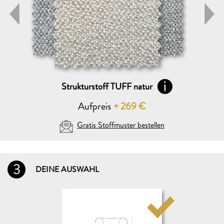
Strukturstoff TUFF natur
Aufpreis
+
269
€
Gratis Stoffmuster bestellen
3
DEINE AUSWAHL
DEINE AUSWAHL (max. 5)
Folgende Stoffmuster GRATIS zusenden:
VERSENDEN AN