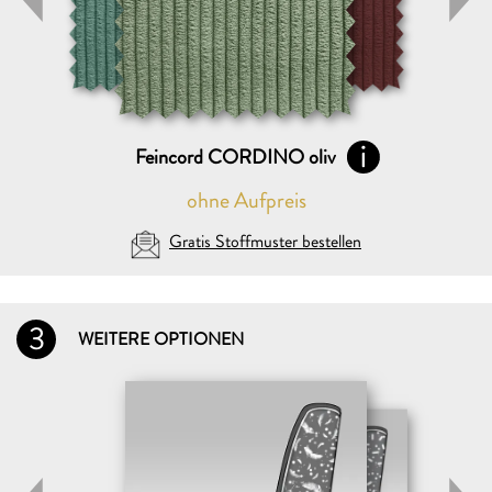
Feincord CORDINO oliv
ohne Aufpreis
Gratis Stoffmuster bestellen
3
WEITERE OPTIONEN
DEINE AUSWAHL (max. 5)
Folgende Stoffmuster GRATIS zusenden:
VERSENDEN AN
Wohin dürfen wir die Muster schicken?