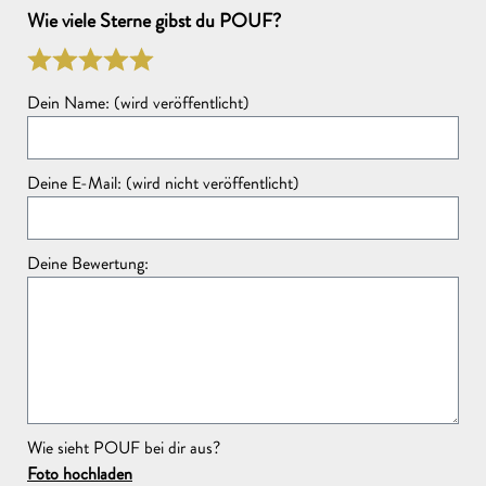
Wie viele Sterne gibst du POUF?
Deine Frage:
Dein Name: (wird veröffentlicht)
Deine E-Mail: (wird nicht veröffentlicht)
Hinweise zum Datenschutz
gelesen
Diese Seite ist durch reCAPTCHA geschützt und es gelten die
Deine Bewertung:
Datenschutzrichtlinie
und
Nutzungsbedingungen
.
FRAGE STELLEN
Wie sieht POUF bei dir aus?
Foto hochladen