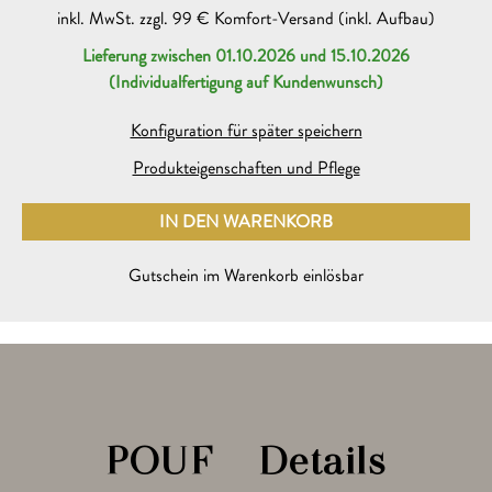
inkl. MwSt. zzgl. 99 € Komfort-Versand (inkl. Aufbau)
Lieferung zwischen 01.10.2026 und 15.10.2026
(Individualfertigung auf Kundenwunsch)
Beratungsgespräch mit einem søfa.com Experten
neu
Ich möchte dazu heute oder am folgenden Werktag (Mo bis
Konfiguration für später speichern
Sa 11-19 Uhr) auf folgender Rufnummer angerufen werden
Produkteigenschaften und Pflege
IN DEN WARENKORB
HINZUGEFÜGT
Gutschein
neu
Gutschein im Warenkorb einlösbar
Bitte Gutschein-Code mitschicken zur Bestellung des
folgenden Sofas auf søfa.com
Warst du bereits vor Ort in einer søfa.com Ausstellung?
POUF – Details