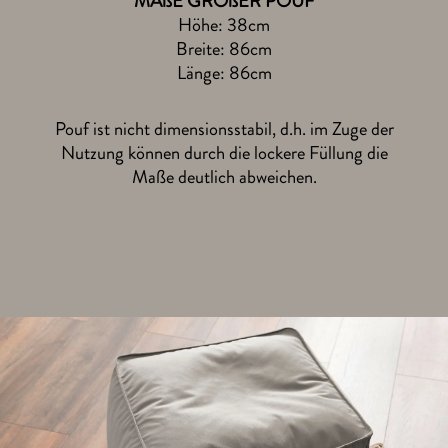
MAßE GROßER POUF
Höhe: 38cm
Breite: 86cm
Länge: 86cm
Pouf ist nicht dimensionsstabil, d.h. im Zuge der
Nutzung können durch die lockere Füllung die
Maße deutlich abweichen.