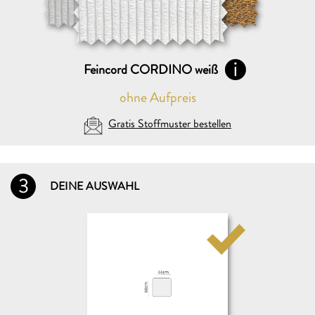
Feincord CORDINO weiß
ohne Aufpreis
Gratis Stoffmuster bestellen
3
DEINE AUSWAHL
DEINE AUSWAHL (max. 5)
Folgende Stoffmuster GRATIS zusenden:
VERSENDEN AN
Wohin dürfen wir die Muster schicken?