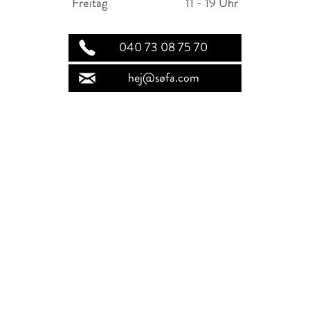
Freitag
11 - 19 Uhr
040 73 08 75 70
hej@søfa.com