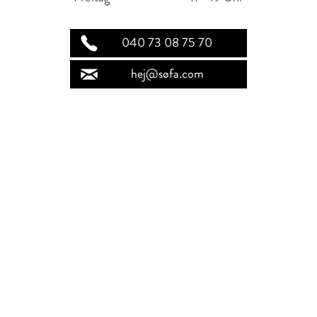
040 73 08 75 70
hej@søfa.com