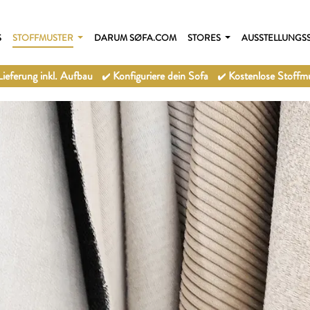
S
STOFFMUSTER
DARUM SØFA.COM
STORES
AUSSTELLUNGS
ieferung inkl. Aufbau
Konfiguriere dein Sofa
Kostenlose Stoffmu