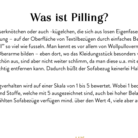
Was ist Pilling?
Faserknötchen oder auch -kügelchen, die sich aus losen Eigenfa
dung – auf der Oberfläche von Textilbezügen durch einfaches B
ll” so viel wie fusseln. Man kennt es vor allem von Wollpullover
Oberarme bilden – eben dort, wo das Kleidungsstück besonders v
schön aus, sind aber nicht weiter schlimm, da man diese u.a. mit 
tig entfernen kann. Dadurch büßt der Sofabezug keinerlei Hal
verhalten wird auf einer Skala von 1 bis 5 bewertet. Wobei 1 bede
end Stoffe, welche mit 5 ausgezeichnet sind, auch bei hoher Belas
hlten Sofabezüge verfügen mind. über den Wert 4, viele aber a