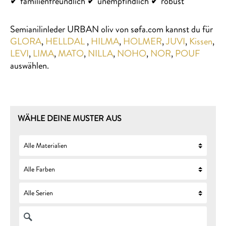
✔ familienfreundlich ✔ unempfindlich ✔ robust
Semianilinleder URBAN oliv von søfa.com kannst du für
GLORA
,
HELLDAL
,
HILMA
,
HOLMER
,
JUVI
,
Kissen
,
LEVI
,
LIMA
,
MATO
,
NILLA
,
NOHO
,
NOR
,
POUF
auswählen.
WÄHLE DEINE MUSTER AUS